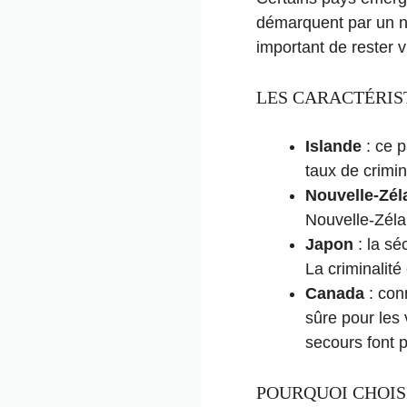
démarquent par un ni
important de rester vi
LES CARACTÉRIST
Islande
: ce 
taux de crimin
Nouvelle-Zél
Nouvelle-Zélan
Japon
: la sé
La criminalité
Canada
: con
sûre pour les
secours font 
POURQUOI CHOIS