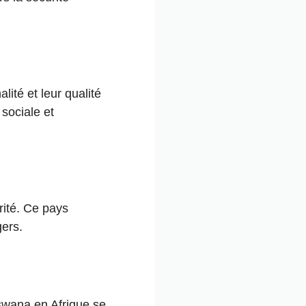
lité et leur qualité
 sociale et
rité. Ce pays
gers.
swana en Afrique se