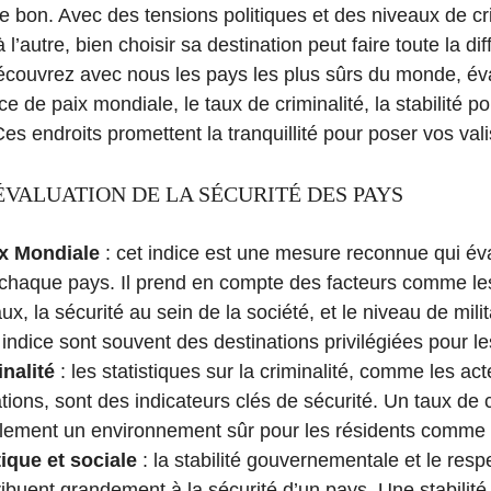
de bon. Avec des tensions politiques et des niveaux de cri
l’autre, bien choisir sa destination peut faire toute la dif
Découvrez avec nous les pays les plus sûrs du monde, év
e de paix mondiale, le taux de criminalité, la stabilité pol
Ces endroits promettent la tranquillité pour poser vos val
ÉVALUATION DE LA SÉCURITÉ DES PAYS
ix Mondiale
: cet indice est une mesure reconnue qui éva
 chaque pays. Il prend en compte des facteurs comme les
aux, la sécurité au sein de la société, et le niveau de mili
 indice sont souvent des destinations privilégiées pour l
nalité
: les statistiques sur la criminalité, comme les act
tions, sont des indicateurs clés de sécurité. Un taux de c
alement un environnement sûr pour les résidents comme p
tique et sociale
: la stabilité gouvernementale et le resp
buent grandement à la sécurité d’un pays. Une stabilité 