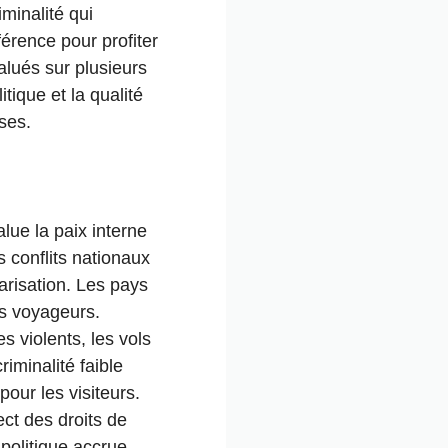
minalité qui
férence pour profiter
alués sur plusieurs
itique et la qualité
ises.
lue la paix interne
 conflits nationaux
tarisation. Les pays
es voyageurs.
es violents, les vols
riminalité faible
our les visiteurs.
ect des droits de
politique accrue